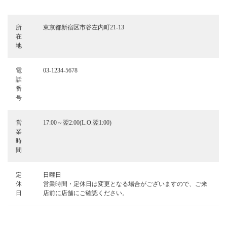
所
東京都新宿区市谷左内町21-13
在
地
電
03-1234-5678
話
番
号
営
17:00～翌2:00(L.O.翌1:00)
業
時
間
定
日曜日
休
営業時間・定休日は変更となる場合がございますので、ご来
日
店前に店舗にご確認ください。